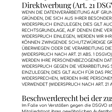
Direktwerbung (Art. 21 DSG
WENN DIE DATENVERARBEITUNG AUF GRUNDL
GRÜNDEN, DIE SICH AUS IHRER BESONDE
WIDERSPRUCH EINZULEGEN; DIES GILT AUC
RECHTSGRUNDLAGE, AUF DENEN EINE VER
WIDERSPRUCH EINLEGEN, WERDEN WIR IH
KÖNNEN ZWINGENDE SCHUTZWÜRDIGE GRÜN
ÜBERWIEGEN ODER DIE VERARBEITUNG D
(WIDERSPRUCH NACH ART. 21 ABS. 1 DSGVO)
WERDEN IHRE PERSONENBEZOGENEN DATEN
WIDERSPRUCH GEGEN DIE VERARBEITUNG
EINZULEGEN; DIES GILT AUCH FÜR DAS PR
WIDERSPRECHEN, WERDEN IHRE PERSON
VERWENDET (WIDERSPRUCH NACH ART. 21 AB
Beschwerde­recht bei der zu
Im Falle von Verstößen gegen die DSGVO st
Mitgliedstaat ihres gewöhnlichen Aufentha