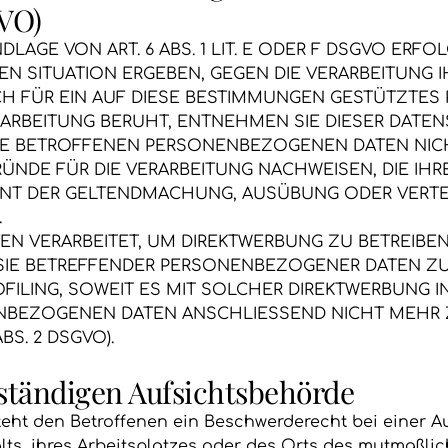
VO)
AGE VON ART. 6 ABS. 1 LIT. E ODER F DSGVO ERFOL
REN SITUATION ERGEBEN, GEGEN DIE VERARBEITUN
H FÜR EIN AUF DIESE BESTIMMUNGEN GESTÜTZTES PR
ARBEITUNG BERUHT, ENTNEHMEN SIE DIESER DATE
RE BETROFFENEN PERSONENBEZOGENEN DATEN NICHT
DE FÜR DIE VERARBEITUNG NACHWEISEN, DIE IHRE
IENT DER GELTENDMACHUNG, AUSÜBUNG ODER VER
.
 VERARBEITET, UM DIREKTWERBUNG ZU BETREIBEN, 
 SIE BETREFFENDER PERSONENBEZOGENER DATEN Z
OFILING, SOWEIT ES MIT SOLCHER DIREKTWERBUNG I
ENBEZOGENEN DATEN ANSCHLIESSEND NICHT MEHR
S. 2 DSGVO).
ständigen Aufsichts­behörde
eht den Betroffenen ein Beschwerderecht bei einer A
lts, ihres Arbeitsplatzes oder des Orts des mutmaßli